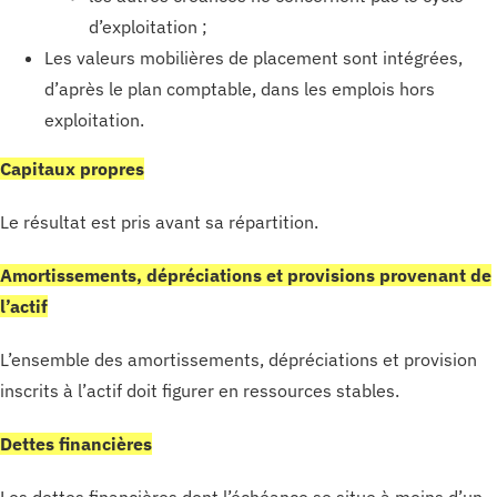
d’exploitation ;
Les valeurs mobilières de placement sont intégrées,
d’après le plan comptable, dans les emplois hors
exploitation.
Capitaux propres
Le résultat est pris avant sa répartition.
Amortissements, dépréciations et provisions provenant de
l’actif
L’ensemble des amortissements, dépréciations et provision
inscrits à l’actif doit figurer en ressources stables.
Dettes financières
Les dettes financières dont l’échéance se situe à moins d’un