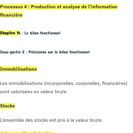
Processus 4 : Production et analyse de l’information
financière
Chapitre 14
: Le bilan fonctionnel
Sous-partie 2 : Précisions sur le bilan fonctionnel
Immobilisations
Les immobilisations (incorporelles, corporelles, financières)
sont valorisées en valeur brute.
Stocks
L’ensemble des stocks est pris à la valeur brute.