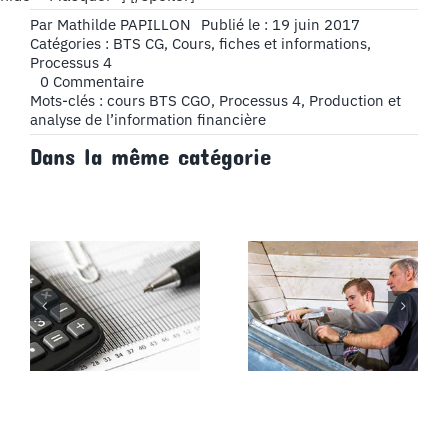
Par
Mathilde PAPILLON
Publié le : 19 juin 2017
Catégories :
BTS CG
,
Cours, fiches et informations
,
Processus 4
on
0 Commentaire
Le
Mots-clés :
cours BTS CGO
,
Processus 4
,
Production et
bilan
analyse de l’information financière
fonctionnel,
Dans la même catégorie
précisions
sur
le
bilan
fonctionnel
–
Cours
BTS
CG