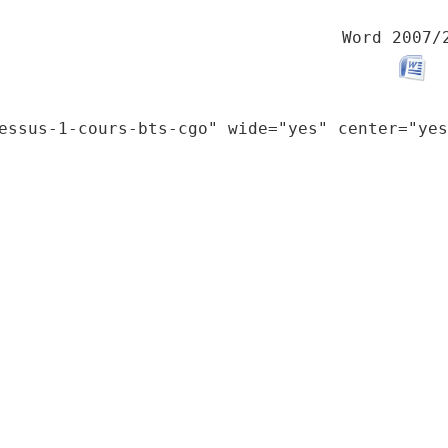
Word 2007/
essus-1-cours-bts-cgo" wide="yes" center="yes