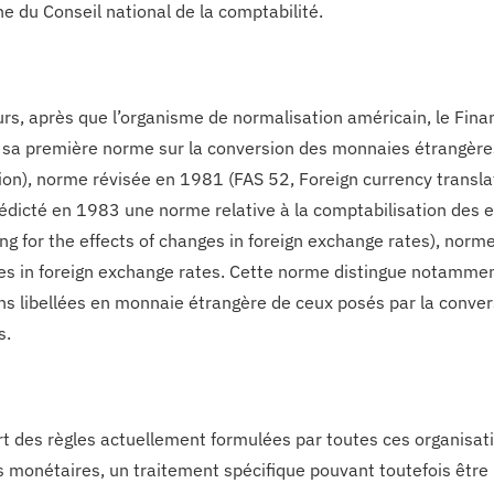
ne du Conseil national de la comptabilité.
eurs, après que l’organisme de normalisation américain, le Fin
sa première norme sur la conversion des monnaies étrangères (
ion), norme révisée en 1981 (FAS 52, Foreign currency transla
 édicté en 1983 une norme relative à la comptabilisation des e
ng for the effects of changes in foreign exchange rates), no
es in foreign exchange rates. Cette norme distingue notammen
ns libellées en monnaie étrangère de ceux posés par la conver
s.
rt des règles actuellement formulées par toutes ces organisat
 monétaires, un traitement spécifique pouvant toutefois être 