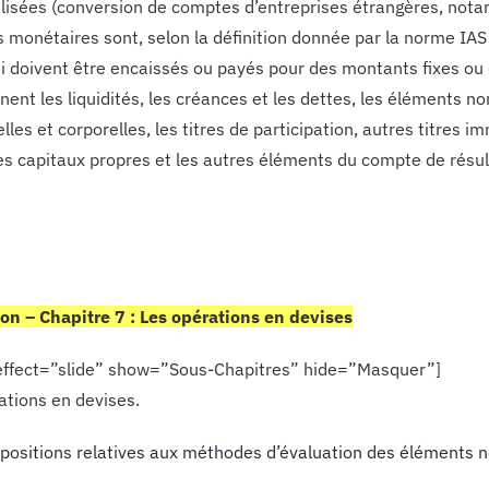
alisées (conversion de comptes d’entreprises étrangères, nota
 monétaires sont, selon la définition donnée par la norme IAS 
ui doivent être encaissés ou payés pour des montants fixes o
ent les liquidités, les créances et les dettes, les éléments 
lles et corporelles, les titres de participation, autres titres 
les capitaux propres et les autres éléments du compte de résul
on – Chapitre 7 : Les opérations en devises
 effect=”slide” show=”Sous-Chapitres” hide=”Masquer”]
ations en devises.
spositions relatives aux méthodes d’évaluation des éléments