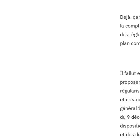
Déjà, da
la compt
des règl
plan com
Il fallu
proposer
régularis
et créanc
général 
du 9 déc
disposit
et des d