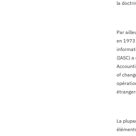
la doctri
Par aill
en 1973 
informat
(IASC) a
Accounti
of chang
opératio
étranger
La plupa
éléments