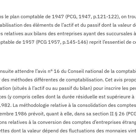
ns le plan comptable de 1947 (PCG, 1947, p.121-122), on trouv
abilisation des éléments de l’actif et du passif dont la valeur
es relatives aux bilans des entreprises ayant des succursales à
ptable de 1957 (PCG 1957, p.145-146) reprit l’essentiel de ce
t ensuite attendre l’avis n° 16 du Conseil national de la compt
 des méthodes différentes de comptabilisation. Cet avis prop
ation (situés à l’actif ou au passif du bilan) pour inscrire les p
es (y compris celles dont la durée résiduelle est supérieure à 
1982. La méthodologie relative à la consolidation des comptes
embre 1986 prévoit, quant à elle, dans sa section II § 26 (PC
ions relatives à la conversion des comptes d’entreprises étrang
ettes dont la valeur dépend des fluctuations des monnaies v