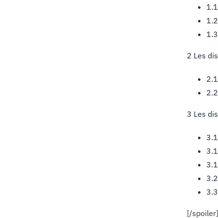
1.1
1.2
1.3
2 Les di
2.1
2.2
3 Les di
3.1
3.1
3.1
3.2
3.3
[/spoiler