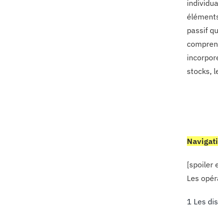
individu
éléments
passif q
comprenn
incorpore
stocks, 
Navigati
[spoiler
Les opér
1 Les di