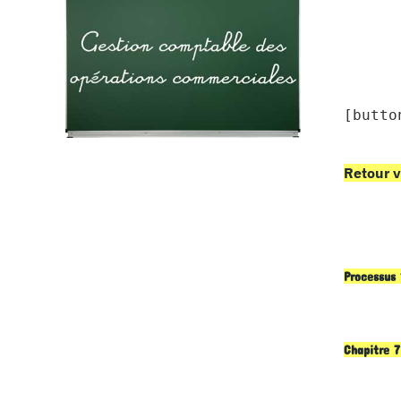
[butto
Retour v
Processus 
Chapitre 7