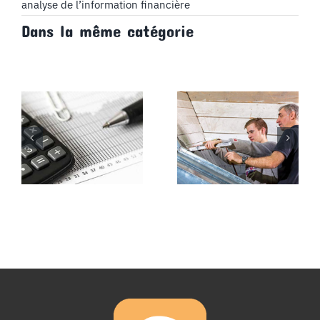
subventions
analyse de l’information financière
d’investissement,
Dans la même catégorie
produit
constatés
d’avance-
Cours
BTS
CG