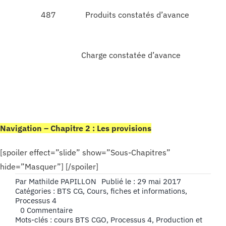
487
Produits constatés d’avance
Charge constatée d’avance
Navigation – Chapitre 2 : Les provisions
[spoiler effect=”slide” show=”Sous-Chapitres”
hide=”Masquer”] [/spoiler]
Par
Mathilde PAPILLON
Publié le : 29 mai 2017
Catégories :
BTS CG
,
Cours, fiches et informations
,
Processus 4
on
0 Commentaire
Les
Mots-clés :
cours BTS CGO
,
Processus 4
,
Production et