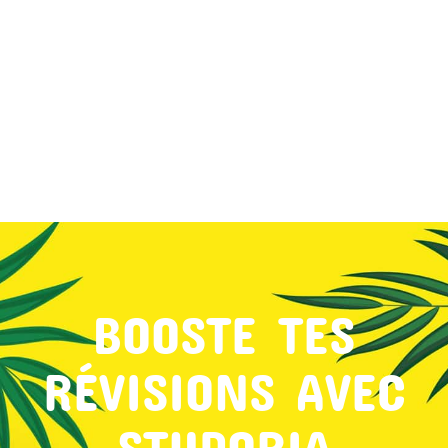
MON COMPTE
PANIER
STUDORIA
BOOSTE TES
RÉVISIONS AVEC
STUDORIA