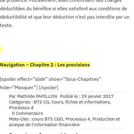
déductibles du bénéfice si elles satisfont aux conditions de
déductibilité et que leur déduction n’est pas interdite par un
texte.
Navigation – Chapitre 2 : Les provisions
[spoiler effect=”slide” show=”Sous-Chapitres”
hide=”Masquer”] [/spoiler]
Par
Mathilde PAPILLON
Publié le : 29 janvier 2017
Catégories :
BTS CG
,
Cours, fiches et informations
,
Processus 4
on
0 Commentaire
Provisions,
Mots-clés :
cours BTS CGO
,
Processus 4
,
Production et
Définition
analyse de l’information financière
et