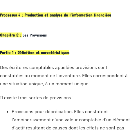
Processus 4 : Production et analyse de l’information financière
Chapitre 2 :
Les Provisions
Partie 1 : Définition et caractéristiques
Des écritures comptables appelées provisions sont
constatées au moment de l’inventaire. Elles correspondent à
une situation unique, à un moment unique.
Il existe trois sortes de provisions :
Provisions pour dépréciation. Elles constatent
l’amoindrissement d’une valeur comptable d’un élément
d’actif résultant de causes dont les effets ne sont pas