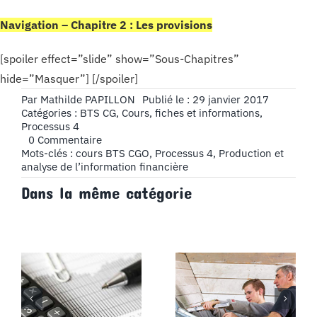
Navigation – Chapitre 2 : Les provisions
[spoiler effect=”slide” show=”Sous-Chapitres”
hide=”Masquer”] [/spoiler]
Par
Mathilde PAPILLON
Publié le : 29 janvier 2017
Catégories :
BTS CG
,
Cours, fiches et informations
,
Processus 4
on
0 Commentaire
Provisions,
Mots-clés :
cours BTS CGO
,
Processus 4
,
Production et
dépréciation
analyse de l’information financière
d’une
Dans la même catégorie
créance
client
–
Cours
BTS
CG