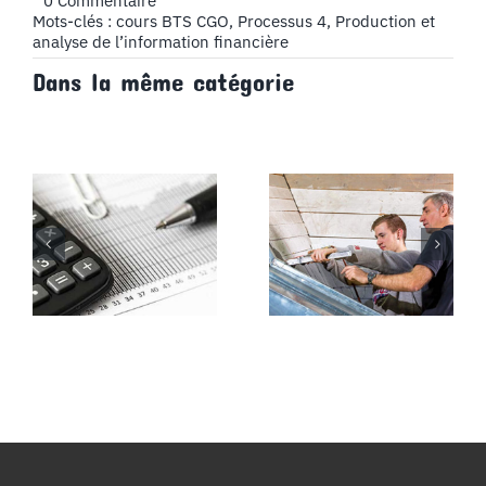
0 Commentaire
Soldes
Mots-clés :
cours BTS CGO
,
Processus 4
,
Production et
intermédiaires
analyse de l’information financière
de
Dans la même catégorie
gestion,
tableau
des
soldes
intermédiaires
de
gestion
–
Cours
BTS
CG