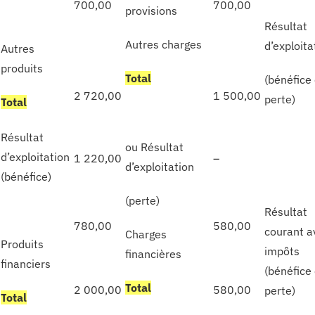
700,00
700,00
provisions
Résultat
Autres charges
d’exploita
Autres
produits
T
otal
(bénéfice
2 720,00
1 500,00
perte)
T
otal
Résultat
ou Résultat
d’exploitation
1 220,00
–
d’exploitation
(bénéfice)
(perte)
Résultat
780,00
580,00
courant a
Charges
Produits
impôts
financières
financiers
(bénéfice
T
otal
2 000,00
580,00
perte)
T
otal