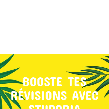
MON COMPTE
PANIER
STUDORIA
BOOSTE TES
RÉVISIONS AVEC
STUDORIA