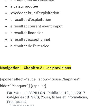
la valeur ajoutée
l’excédent brut d’exploitation
le résultat d’exploitation
le résultat courant avant impôt
le résultat financier
le résultat exceptionnel
le résultat de l’exercice
Navigation – Chapitre 2 : Les provisions
[spoiler effect=”slide” show=”Sous-Chapitres”
hide=”Masquer”] [/spoiler]
Par
Mathilde PAPILLON
Publié le : 12 juin 2017
Catégories :
BTS CG
,
Cours, fiches et informations
,
Processus 4
on