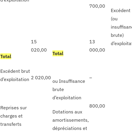
700,00
Excédent 
(ou
insuffisa
brute)
15
13
d’exploita
020,00
000,00
T
otal
T
otal
Excédent brut
2 020,00
–
d’exploitation
ou Insuffisance
brute
d’exploitation
800,00
Reprises sur
Dotations aux
charges et
amortissements,
transferts
dépréciations et