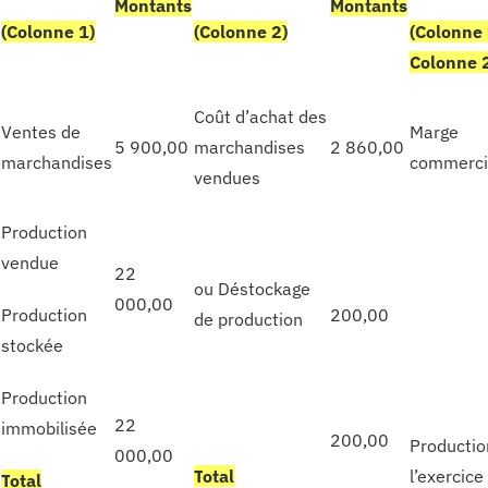
Montants
Montants
(
C
olonne 1)
(
C
olonne 2)
(
Colonne 
Colonne 
Coût d’achat des
Ventes de
Marge
5 900,00
marchandises
2 860,00
marchandises
commerci
vendues
Production
vendue
22
ou Déstockage
000,00
Production
200,00
de production
stockée
Production
22
immobilisée
200,00
Productio
000,00
T
otal
l’exercice
T
otal