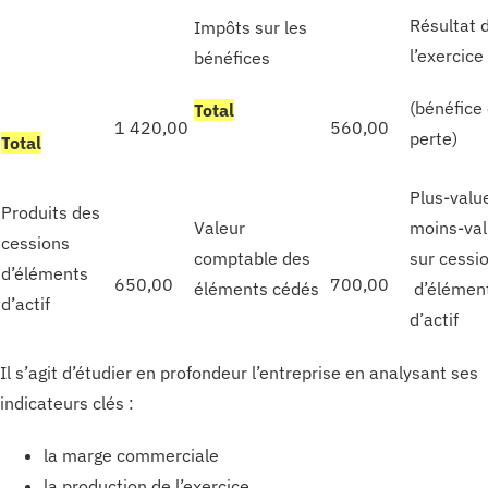
Résultat 
Impôts sur les
l’exercice
bénéfices
(bénéfice
T
otal
1 420,00
560,00
perte)
T
otal
Plus-valu
Produits des
Valeur
moins-va
cessions
comptable des
sur cessi
d’éléments
650,00
700,00
éléments cédés
d’élémen
d’actif
d’actif
Il s’agit d’étudier en profondeur l’entreprise en analysant ses
indicateurs clés :
la marge commerciale
la production de l’exercice