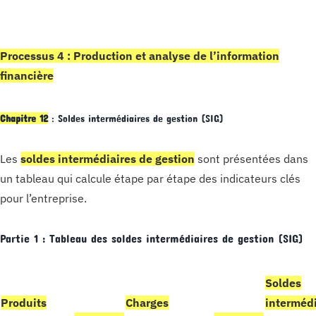
Processus 4 : Production et analyse de l’information
financière
Chapitre 12
: Soldes intermédiaires de gestion (SIG)
Les
soldes intermédiaires de gestion
sont présentées dans
un tableau qui calcule étape par étape des indicateurs clés
pour l’entreprise.
Partie 1 : Tableau des soldes intermédiaires de gestion (SIG)
Soldes
Produi
t
s
Charges
intermédi