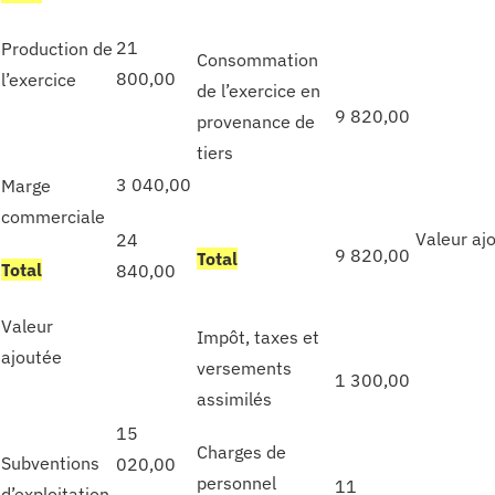
21
Production de
Consommation
800,00
l’exercice
de l’exercice en
9 820,00
provenance de
tiers
3 040,00
Marge
commerciale
Valeur aj
24
9 820,00
T
otal
T
otal
840,00
Valeur
Impôt, taxes et
ajoutée
versements
1 300,00
assimilés
15
Charges de
Subventions
020,00
personnel
11
d’exploitation