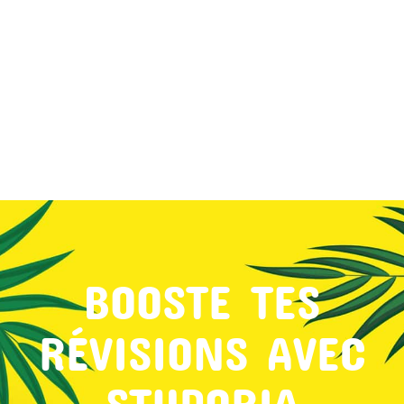
MON COMPTE
PANIER
STUDORIA
BOOSTE TES
RÉVISIONS AVEC
STUDORIA