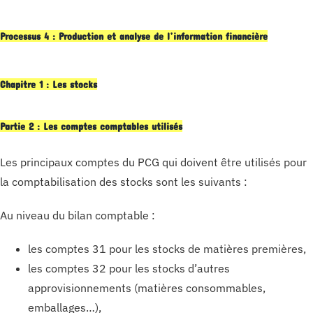
Processus 4 : Production et analyse de l’information financière
Chapitre 1 : Les stocks
Partie 2 : Les comptes comptables utilisés
Les principaux comptes du PCG qui doivent être utilisés pour
la comptabilisation des stocks sont les suivants :
Au niveau du bilan comptable :
les comptes 31 pour les stocks de matières premières,
les comptes 32 pour les stocks d’autres
approvisionnements (matières consommables,
emballages…),