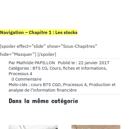
Navigation – Chapitre 1 : Les stocks
[spoiler effect=”slide” show=”Sous-Chapitres”
hide=”Masquer”] [/spoiler]
Par
Mathilde PAPILLON
Publié le : 22 janvier 2017
Catégories :
BTS CG
,
Cours, fiches et informations
,
Processus 4
on
0 Commentaire
Stock,
Mots-clés :
cours BTS CGO
,
Processus 4
,
Production et
Les
analyse de l’information financière
comptes
Dans la même catégorie
comptables
utilisés
–
Cours
BTS
CG