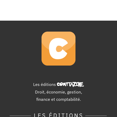
européenne,
la
suppression
des
frontières
fiscales-
Cours
BTS
CG
Les éditions
COMPTAZINE
.
Droit, économie, gestion,
finance et comptabilité.