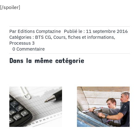
[/spoiler]
Par
Editions Comptazine
Publié le : 11 septembre 2016
Catégories :
BTS CG
,
Cours, fiches et informations
,
Processus 3
on
0 Commentaire
Chapitre
Dans la même catégorie
3
:
TVA
intracommunautaire,
Partie
1
:
La
mise
en
place
de
la
TVA