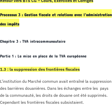
Retour vers BTS CG – Cours, Exercices et Corrigés
Processus 3 : Gestion fiscale et relations avec l’administration
des impôts
Chapitre 3 : TVA intracommunautaire
Partie 1 : La mise en place de la TVA européenne
1.3 : la suppression des frontières fiscales
L’institution du Marché commun avait entraîné la suppression
des barrières douanières. Dans les échanges entre les pays
de la communauté, les droits de douane ont été supprimés.
Cependant les frontières fiscales subsistaient.