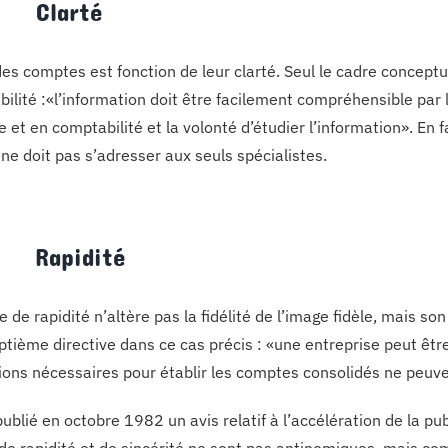
5 Clarté
 des comptes est fonction de leur clarté. Seul le cadre concep
gibilité :«l’information doit être facilement compréhensible par
et en comptabilité et la volonté d’étudier l’information». En fai
 ne doit pas s’adresser aux seuls spécialistes.
6 Rapidité
 de rapidité n’altère pas la fidélité de l’image fidèle, mais so
eptième directive dans ce cas précis : «une entreprise peut êtr
ions nécessaires pour établir les comptes consolidés ne peuven
ublié en octobre 1982 un avis relatif à l’accélération de la pub