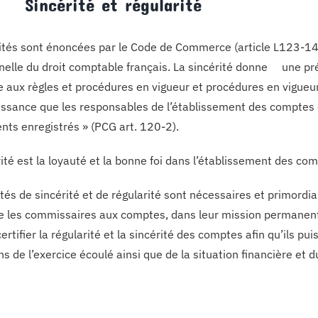
 Sincérité et régularité
ités sont énoncées par le Code de Commerce (article L123-14)
nnelle du droit comptable français. La sincérité donne une pré
 aux règles et procédures en vigueur et procédures en vigueur 
issance que les responsables de l’établissement des comptes on
ts enregistrés » (PCG art. 120-2).
rité est la loyauté et la bonne foi dans l’établissement des co
tés de sincérité et de régularité sont nécessaires et primordiale
e les commissaires aux comptes, dans leur mission permanent
ertifier la régularité et la sincérité des comptes afin qu’ils p
s de l’exercice écoulé ainsi que de la situation financière et d