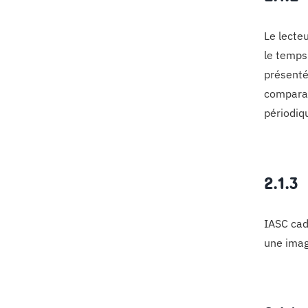
Le lecte
le temps
présenté
comparai
périodiqu
2.1.3
IASC cadr
une image