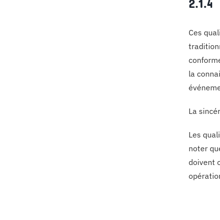
2.1.4
Ces qual
traditio
conforme
la conna
événemen
La sincé
Les quali
noter qu
doivent c
opération