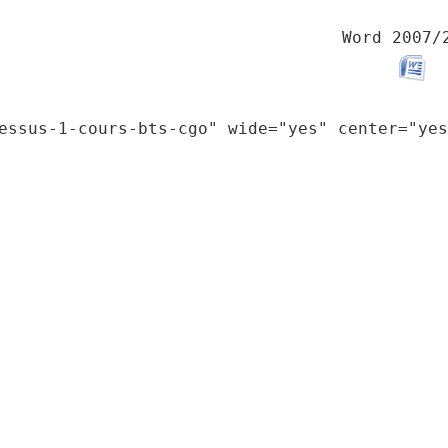
Word 2007/
essus-1-cours-bts-cgo" wide="yes" center="yes