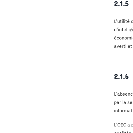
2.1.
L’utilité
d’intelli
économie 
averti et
2.1.
L’absence
par la s
informat
L’OEC a p