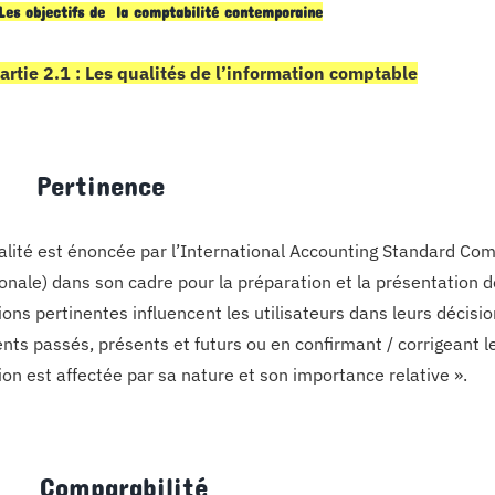
 Les objectifs de la comptabilité contemporaine
artie 2.1 : Les qualités de l’information comptable
1 Pertinence
alité est énoncée par l’International Accounting Standard Co
onale) dans son cadre pour la préparation et la présentation de
ions pertinentes influencent les utilisateurs dans leurs décisi
ts passés, présents et futurs ou en confirmant / corrigeant l
ion est affectée par sa nature et son importance relative ».
2 Comparabilité