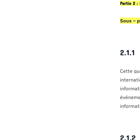
Partie 2 :
Sous – p
2.1.
Cette qu
internati
informat
événemen
informat
2.1.