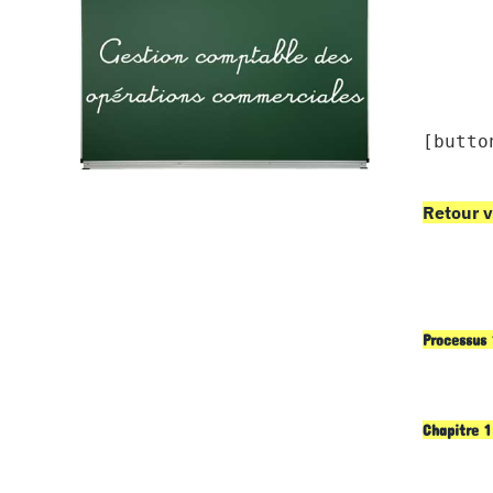
[butto
Retour v
Processus 
Chapitre 1