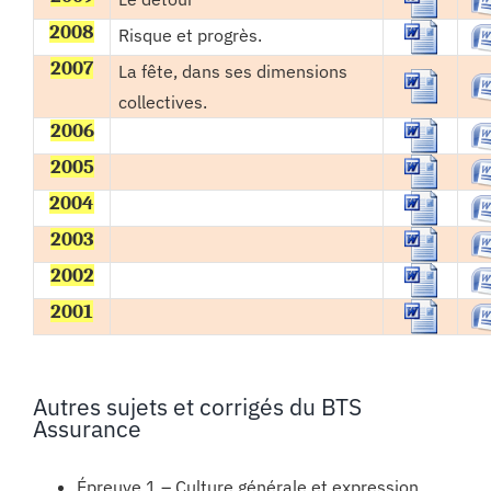
2008
Risque et progrès.
2007
La fête, dans ses dimensions
collectives.
2006
2005
2004
2003
2002
2001
Autres sujets et corrigés du BTS
Assurance
Épreuve 1 – Culture générale et expression